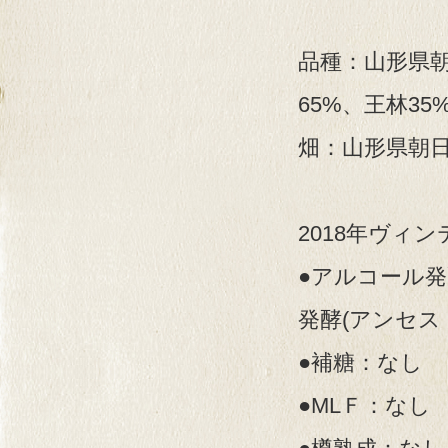
品種：山形県朝
65%、王林35
畑：山形県朝
2018年ヴィ
●アルコール
発酵(アンセス
●補糖：なし
●MLＦ：なし