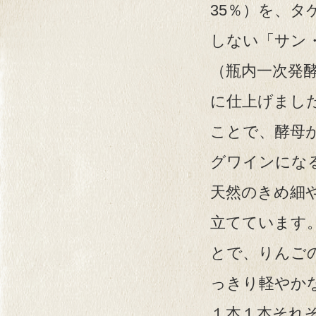
35％）を、
しない「サン
（瓶内一次発
に仕上げまし
ことで、酵母
グワインにな
天然のきめ細
立てています
とで、りんご
っきり軽やか
１本１本それ