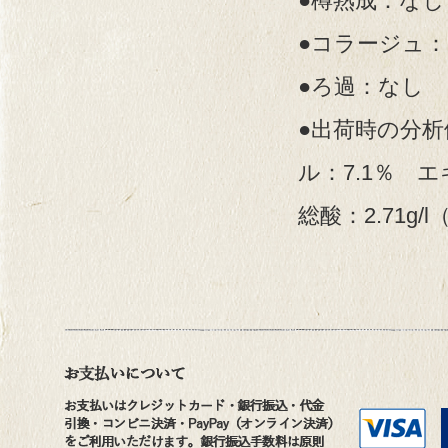
●樽熟成：なし
●コラージュ
●ろ過：なし
●出荷時の分析
ル：7.1％ エキ
総酸：2.71g