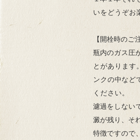
いをどうぞお
【開栓時のご
瓶内のガス圧
とがあります
ンクの中など
ください。
濾過をしない
澱が残り、そ
特徴ですので