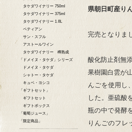
タケダワイナリー 750ml
県朝日町産りんご
タケダワイナリー 375ml
タケダワイナリー 1.8L
ペティアン
完売となりま
サン・スフル
アストールワイン
タケダワイナリー 樽熟成
酸化防止剤無
「ドメイヌ・タケダ」シリーズ
ドメイヌ・タケダ
果樹園白雲が
シャトー・タケダ
キュベ・ヨシコ
んごを使用し
「ギフトセット」
した。亜硫酸
ギフトセット
ギフトボックス
瓶の中で発酵
「葡萄ジュース」
「限定商品」
りんごのフレ