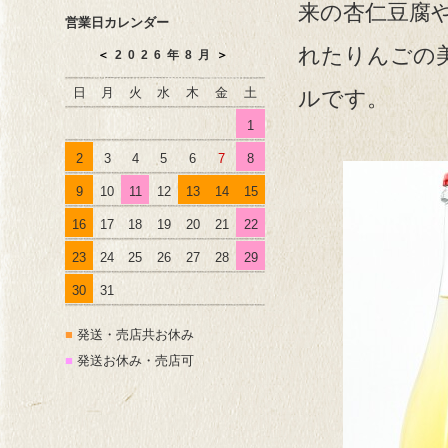
来の杏仁豆腐
営業日カレンダー
れたりんごの
＜
2026年8月
＞
日
月
火
水
木
金
土
ルです。
1
2
3
4
5
6
7
8
9
10
11
12
13
14
15
16
17
18
19
20
21
22
23
24
25
26
27
28
29
30
31
■
発送・売店共お休み
■
発送お休み・売店可