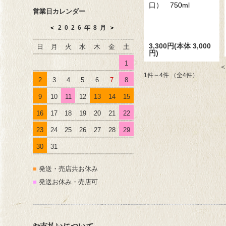
口） 750ml
営業日カレンダー
＜
2026年8月
＞
3,300円(本体 3,000
日
月
火
水
木
金
土
円)
1
1件～4件 （全4件）
2
3
4
5
6
7
8
9
10
11
12
13
14
15
16
17
18
19
20
21
22
23
24
25
26
27
28
29
30
31
■
発送・売店共お休み
■
発送お休み・売店可