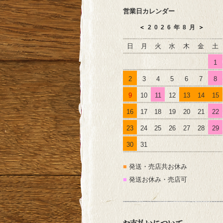
営業日カレンダー
＜
2026年8月
＞
日
月
火
水
木
金
土
1
2
3
4
5
6
7
8
9
10
11
12
13
14
15
16
17
18
19
20
21
22
23
24
25
26
27
28
29
30
31
■
発送・売店共お休み
■
発送お休み・売店可