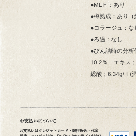
●MLＦ：あり
●樽熟成：あり（
●コラージュ：な
●ろ過：なし
●びん詰時の分析
10.2％ エキス；
総酸；6.34g/