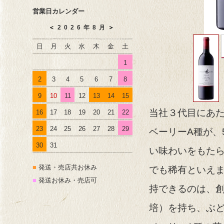
営業日カレンダー
＜
2026年8月
＞
日
月
火
水
木
金
土
1
2
3
4
5
6
7
8
9
10
11
12
13
14
15
当社３代目にあた
16
17
18
19
20
21
22
23
24
25
26
27
28
29
ベーリーA種が、
30
31
い味わいをもたら
■
発送・売店共お休み
でも稀有といえ
■
発送お休み・売店可
持できるのは、創
培）を持ち、ぶ