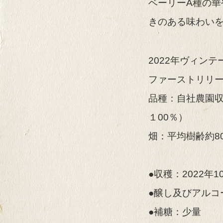
ベーリーA種の
きのある味わい
2022年ヴィンテ
ファーストリリー
品種：自社農園収
１00％）
畑：平均樹齢約8
●収穫：2022年1
●醸し及びアルコ
●補糖：少量