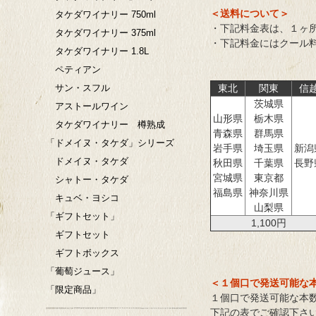
＜送料について＞
タケダワイナリー 750ml
・下記料金表は、１ヶ
タケダワイナリー 375ml
・下記料金にはクール
タケダワイナリー 1.8L
ペティアン
サン・スフル
東北
関東
信
茨城県
アストールワイン
山形県
栃木県
タケダワイナリー 樽熟成
青森県
群馬県
「ドメイヌ・タケダ」シリーズ
岩手県
埼玉県
新潟
ドメイヌ・タケダ
秋田県
千葉県
長野
宮城県
東京都
シャトー・タケダ
福島県
神奈川県
キュベ・ヨシコ
山梨県
「ギフトセット」
1,100円
ギフトセット
ギフトボックス
「葡萄ジュース」
＜１個口で発送可能な
「限定商品」
１個口で発送可能な本
下記の表でご確認下さ