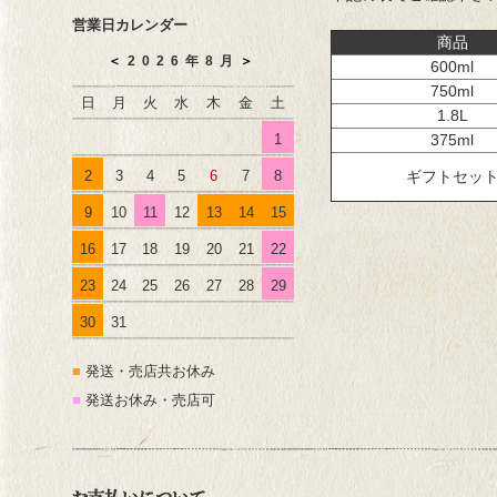
営業日カレンダー
商品
＜
2026年8月
＞
600ml
750ml
日
月
火
水
木
金
土
1.8L
1
375ml
2
3
4
5
6
7
8
ギフトセッ
9
10
11
12
13
14
15
16
17
18
19
20
21
22
23
24
25
26
27
28
29
30
31
■
発送・売店共お休み
■
発送お休み・売店可